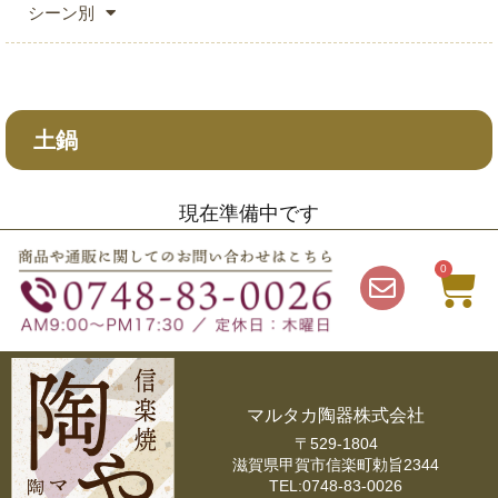
シーン別
土鍋
現在準備中です
0
マルタカ陶器株式会社
〒529-1804
滋賀県甲賀市信楽町勅旨2344
TEL:0748-83-0026